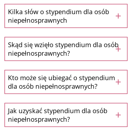
Ubezpieczenie zdrowotne doktorantek i
doktorantów UW – obywateli RP
Kilka słów o stypendium dla osób
niepełnosprawnych
Ubezpieczenie zdrowotne doktorantek i
doktorantów UW – cudzoziemców
Skąd się wzięło stypendium dla osób
Zwiększenie stypendium doktoranckiego
niepełnosprawnych?
Projakościowe Stypendium Finał na 5
Kto może się ubiegać o stypendium
Zapomoga
dla osób niepełnosprawnych?
Akty prawne
Jak uzyskać stypendium dla osób
Zespół
niepełnosprawnych?