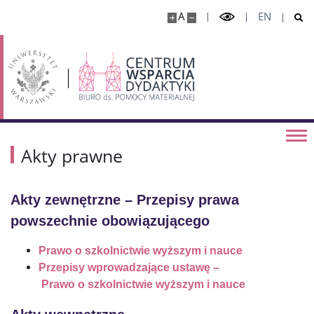
Stypendium dla osób niepełnosprawnych
A
EN
Zapomoga
Ubezpieczenie zdrowotne
Strefa doktorancka
Akty prawne
Akademik
Akty zewnętrzne – Przepisy prawa
powszechnie obowiązującego
Akademik nr 1 „Muchomorek”
Prawo o
szkolnictwie wyższym i
nauce
Akademik nr 2 „Żwirek”
Przepisy wprowadzające ustawę
–
Prawo
o
szkolnictwie wyższym i
nauce
Akademik nr 3 „Kic”