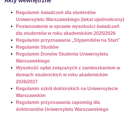
Akty wewnętrzne
Regulamin świadczeń dla studentów
Akademik nr 4 „Zamenhof”
Uniwersytetu Warszawskiego (tekst ujednolicony)
Postanowienie w sprawie wysokości świadczeń
Akademik nr 5 „Smyczkowa”
dla studentów w roku akademickim 2025/2026
Regulamin przyznawania „Stypendiów na Start”
Regulamin Studiów
Akademik nr 6 „Radomska”
Regulamin Domów Studenta Uniwersytetu
Warszawskiego
Akademik nr 7 „Sulimy”
Wysokość opłat
związanych z zamieszkaniem w
domach studenckich w roku akademickim
2026/2027
Stypendium doktoranckie
Regulamin szkół doktorskich na Uniwersytecie
Warszawskim
Regulamin przyznawania zapomóg dla
Stypendium na Start dla Doktorantów
doktorantów Uniwersytetu Warszawskiego
Ubezpieczenie zdrowotne